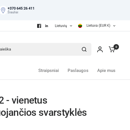
+370 645 26 411
Šiauliai
Lietuva (EUR €)
Lietuvių
eška
0
Straipsniai
Paslaugos
Apie mus
- vienetus
uojančios svarstyklės