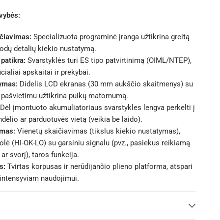
vybės:
ičiavimas:
Specializuota programinė įranga užtikrina greitą
enodų detalių kiekio nustatymą.
patikra:
Svarstyklės turi ES tipo patvirtinimą (OIML/NTEP),
cialiai apskaitai ir prekybai.
ymas:
Didelis LCD ekranas (30 mm aukščio skaitmenys) su
 pašvietimu užtikrina puikų matomumą.
Dėl įmontuoto akumuliatoriaus svarstykles lengva perkelti į
ndėlio ar parduotuvės vietą (veikia be laido).
umas:
Vienetų skaičiavimas (tikslus kiekio nustatymas),
olė (HI-OK-LO) su garsiniu signalu (pvz., pasiekus reikiamą
 ar svorį), taros funkcija.
s:
Tvirtas korpusas ir nerūdijančio plieno platforma, atspari
intensyviam naudojimui.