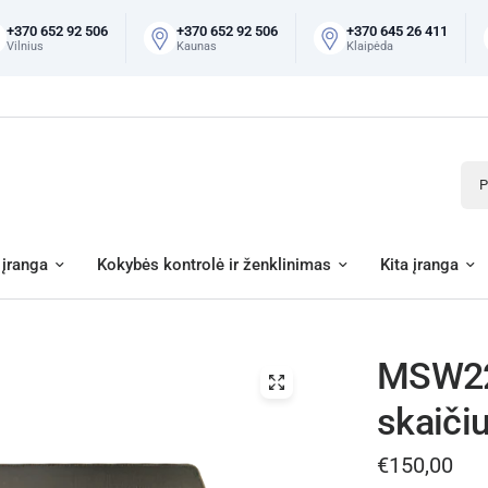
+370 652 92 506
+370 652 92 506
+370 645 26 411
Vilnius
Kaunas
Klaipėda
Pai
įranga
Kokybės kontrolė ir ženklinimas
Kita įranga
MSW22 
skaiči
€150,00