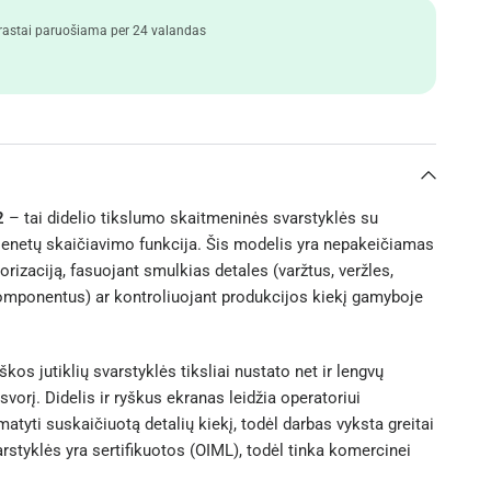
astai paruošiama per 24 valandas
2
– tai didelio tikslumo skaitmeninės svarstyklės su
vienetų skaičiavimo funkcija. Šis modelis yra nepakeičiamas
torizaciją, fasuojant smulkias detales (varžtus, veržles,
omponentus) ar kontroliuojant produkcijos kiekį gamyboje
kos jutiklių svarstyklės tiksliai nustato net ir lengvų
svorį. Didelis ir ryškus ekranas leidžia operatoriui
atyti suskaičiuotą detalių kiekį, todėl darbas vyksta greitai
varstyklės yra sertifikuotos (OIML), todėl tinka komercinei