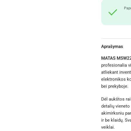
Papr
Aprašymas
MATAS MSW2
profesionalia 
atliekant inven
elektronikos k
bei prekyboje.
Dėl aukštos raiš
detalių vieneto 
akimirksniu pam
ir be klaidų. S
veiklai.