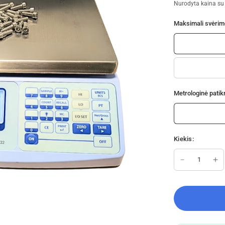
Nurodyta kaina s
Maksimali svėrimo
Metrologinė patik
Kiekis: