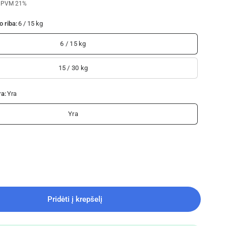
u PVM 21%
 riba:
6 / 15 kg
6 / 15 kg
15 / 30 kg
ra:
Yra
Yra
Pridėti į krepšelį