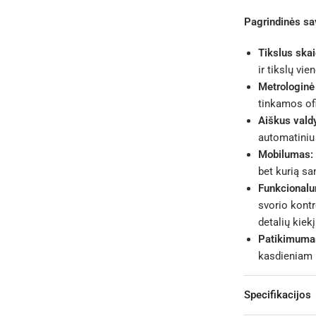
Pagrindinės sa
Tikslus ska
ir tikslų vi
Metrologinė 
tinkamos ofi
Aiškus vald
automatiniu
Mobilumas:
bet kurią sa
Funkcional
svorio kontr
detalių kiekį
Patikimuma
kasdieniam 
Specifikacijos