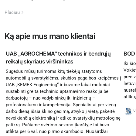
Plačiau
Ką apie mus mano klientai
UAB „AGROCHEMA“ technikos ir bendrųjų
BOD 
reikalų skyriaus viršininkas
Iki š
Vokie
Sugedus mūsų turimoms kitų tiekėjų statytoms
preci
automobilių svarstyklėms, skubios pagalbos kreipėmės į
lietu
UAB „KEMEK Engineering“ ir buvome labai moloniai
nusteb
nustebinti greita techninio aptarnavimo reakcija bei
atlikt
darbuotojų – nuo vadybininkų iki inžinierių –
profesionalumu ir kompetencija. Specialistai per vieną
darbo dieną išsiaiškino gedimą, atvyko į vietą, pakeitė
V
neveikiančią elektroniką ir atliko svarstyklių metrologinę
patikrą. Pačiame svėrimo sezono įkarštyje tai buvo
atlikta per 6 val. nuo pirmo skambučio. Nuoširdžai