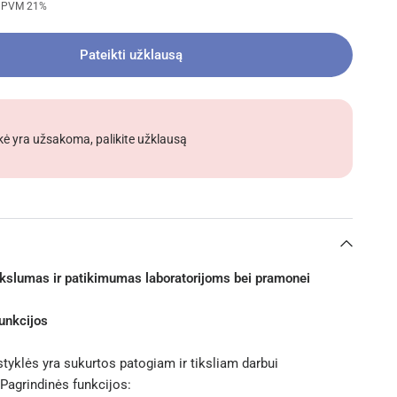
u PVM 21%
Pateikti užklausą
kė yra užsakoma, palikite užklausą
slumas ir patikimumas laboratorijoms bei pramonei
unkcijos
tyklės yra sukurtos patogiam ir tiksliam darbui
 Pagrindinės funkcijos: