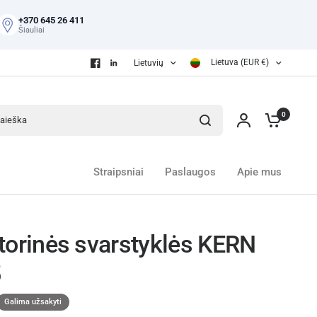
+370 645 26 411
Šiauliai
Lietuva (EUR €)
Lietuvių
eška
0
Straipsniai
Paslaugos
Apie mus
torinės svarstyklės KERN
5
Galima užsakyti