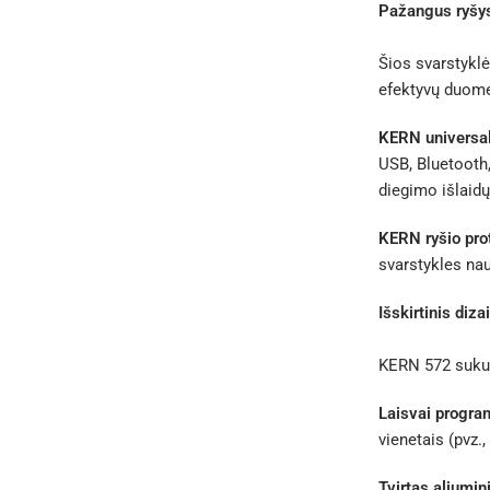
Pažangus ryšys
Šios svarstyklė
efektyvų duome
KERN universal
USB, Bluetooth
diegimo išlaidų
KERN ryšio pro
svarstykles nau
Išskirtinis diz
KERN 572 sukur
Laisvai progra
vienetais (pvz.,
Tvirtas aliumin