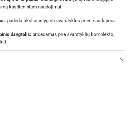
ilumą kasdieniniam naudojimui.
us:
padeda tiksliai išlyginti svarstykles prieš naudojimą.
inis dangtelis:
pridedamas prie svarstyklių komplekto,
nti.