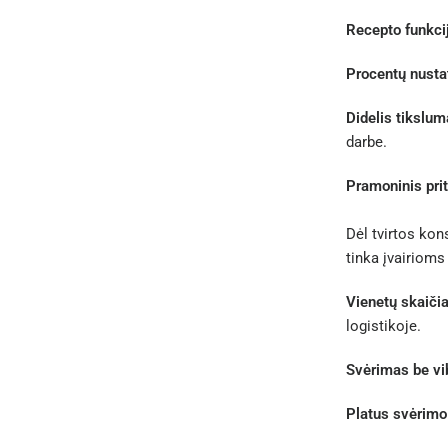
Recepto funkci
Procentų nusta
Didelis tikslum
darbe.
Pramoninis pri
Dėl tvirtos kon
tinka įvairiom
Vienetų skaiči
logistikoje.
Svėrimas be vib
Platus svėrimo