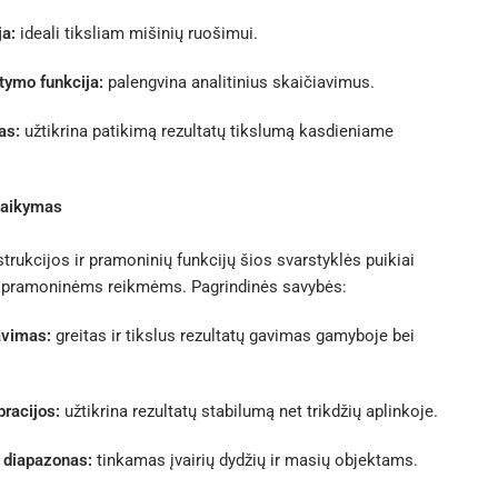
ja:
ideali tiksliam mišinių ruošimui.
tymo funkcija:
palengvina analitinius skaičiavimus.
as:
užtikrina patikimą rezultatų tikslumą kasdieniame
taikymas
strukcijos ir pramoninių funkcijų šios svarstyklės puikiai
s pramoninėms reikmėms. Pagrindinės savybės:
avimas:
greitas ir tikslus rezultatų gavimas gamyboje bei
racijos:
užtikrina rezultatų stabilumą net trikdžių aplinkoje.
 diapazonas:
tinkamas įvairių dydžių ir masių objektams.