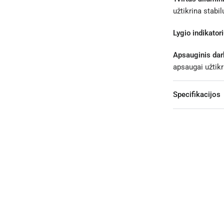
užtikrina stab
Lygio indikatori
Apsauginis darb
apsaugai užtikri
Specifikacijos