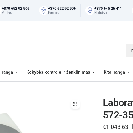
+370 652 92 506
+370 652 92 506
+370 645 26 411
Vilnius
Kaunas
Klaipėda
Pai
įranga
Kokybės kontrolė ir ženklinimas
Kita įranga
Labora
572-3
€1.043,63