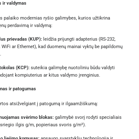
 ir valdymas
s palaiko modernias ryšio galimybes, kurios užtikrina
nų perdavimą ir valdymą:
us prievadas (KUP):
leidžia prijungti adapterius (RS-232,
, WiFi ar Ethernet), kad duomenų mainai vyktų be papildomų
.
tokolas (KCP):
suteikia galimybę nuotoliniu būdu valdyti
dojant kompiuterius ar kitus valdymo įrenginius.
ainas ir patogumas
tos atsižvelgiant į patogumą ir ilgaamžiškumą:
muojamas svėrimo blokas:
galimybė svorį rodyti specialiais
 sriegio ilgis g/m, popieriaus svoris g/m²).
io liejimo korpusas:
apsaugo svarstyklių technologiją ir