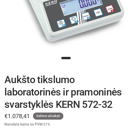
Aukšto tikslumo
laboratorinės ir pramoninės
svarstyklės KERN 572-32
€1.078,41
Galima užsakyti
Nurodyta kaina su PVM 21%