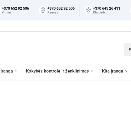
+370 652 92 506
+370 652 92 506
+370 645 26 411
Vilnius
Kaunas
Klaipėda
Pai
įranga
Kokybės kontrolė ir ženklinimas
Kita įranga