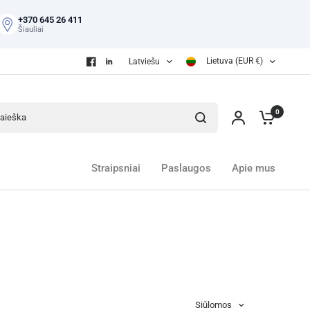
+370 645 26 411
Šiauliai
Lietuva (EUR €)
Latviešu
eška
0
Straipsniai
Paslaugos
Apie mus
Siūlomos