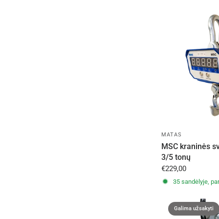
MATAS
MSC kraninės sva
3/5 tonų
€229,00
35 sandėlyje, par
Galima užsakyti