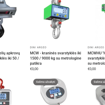
DINI ARGEO
DINI ARGEO
elių apkrovų
MCW - kraninės svarstyklės iki
MCWHU "HU
lės iki 50 /
1500 / 9000 kg su metrologine
svarstyklė
patikra
su metrolo
€0,00
€0,00
Galima užsakyti
Galima u