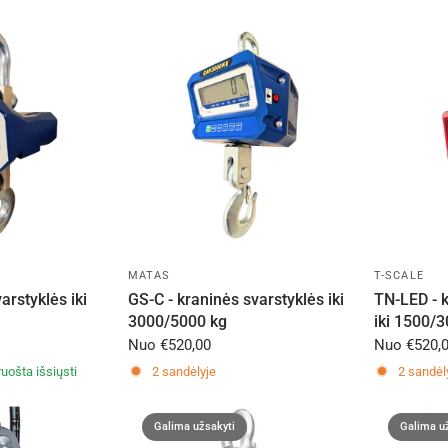
MATAS
T-SCALE
rstyklės iki
GS-C - kraninės svarstyklės iki
TN-LED - k
3000/5000 kg
iki 1500/
Nuo
€520,00
Nuo
€520,
uošta išsiųsti
2 sandėlyje
2 sandėl
Galima užsakyti
Galima u