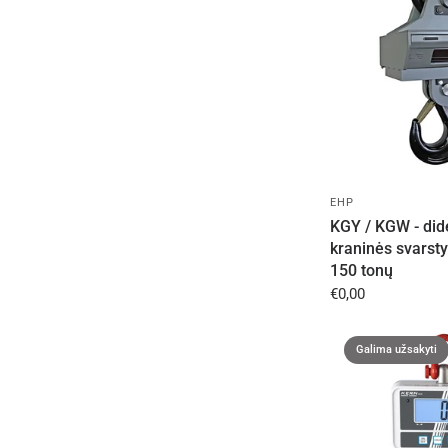
EHP
KGY / KGW - did
kraninės svarstyk
150 tonų
€0,00
Galima užsakyti