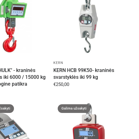
KERN
LK" - kraninės
KERN HCB 99K50- kraninės
s iki 6000 / 15000 kg
svarstyklės iki 99 kg
gine patikra
€250,00
žsakyti
Galima užsakyti