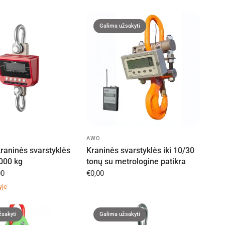
Galima užsakyti
AWO
raninės svarstyklės
Kraninės svarstyklės iki 10/30
3000 kg
tonų su metrologine patikra
00
€0,00
yje
žsakyti
Galima užsakyti