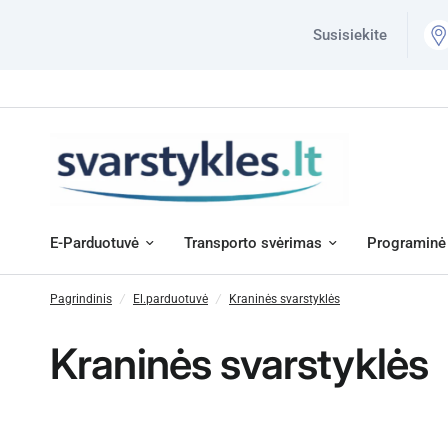
Susisiekite
E-Parduotuvė
Transporto svėrimas
Programinė 
Pagrindinis
/
El.parduotuvė
/
Kraninės svarstyklės
Kraninės svarstyklės